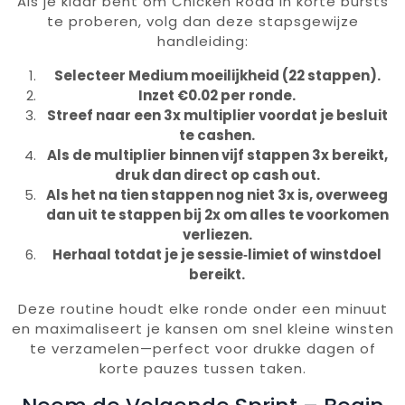
Als je klaar bent om Chicken Road in korte bursts
te proberen, volg dan deze stapsgewijze
handleiding:
Selecteer Medium moeilijkheid (22 stappen).
Inzet €0.02 per ronde.
Streef naar een 3x multiplier voordat je besluit
te cashen.
Als de multiplier binnen vijf stappen 3x bereikt,
druk dan direct op cash out.
Als het na tien stappen nog niet 3x is, overweeg
dan uit te stappen bij 2x om alles te voorkomen
verliezen.
Herhaal totdat je je sessie‑limiet of winstdoel
bereikt.
Deze routine houdt elke ronde onder een minuut
en maximaliseert je kansen om snel kleine winsten
te verzamelen—perfect voor drukke dagen of
korte pauzes tussen taken.