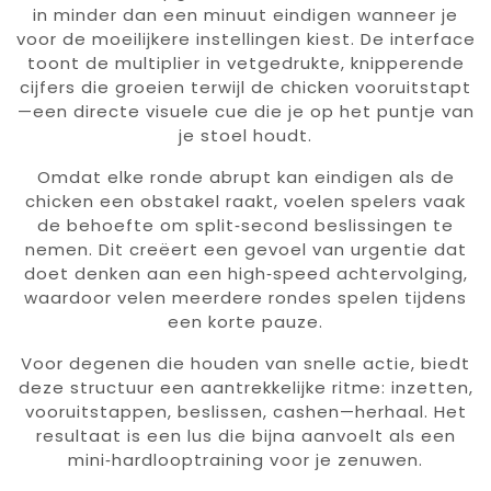
in minder dan een minuut eindigen wanneer je
voor de moeilijkere instellingen kiest. De interface
toont de multiplier in vetgedrukte, knipperende
cijfers die groeien terwijl de chicken vooruitstapt
—een directe visuele cue die je op het puntje van
je stoel houdt.
Omdat elke ronde abrupt kan eindigen als de
chicken een obstakel raakt, voelen spelers vaak
de behoefte om split‑second beslissingen te
nemen. Dit creëert een gevoel van urgentie dat
doet denken aan een high‑speed achtervolging,
waardoor velen meerdere rondes spelen tijdens
een korte pauze.
Voor degenen die houden van snelle actie, biedt
deze structuur een aantrekkelijke ritme: inzetten,
vooruitstappen, beslissen, cashen—herhaal. Het
resultaat is een lus die bijna aanvoelt als een
mini‑hardlooptraining voor je zenuwen.