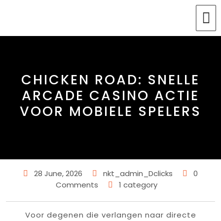
CHICKEN ROAD: SNELLE
ARCADE CASINO ACTIE
VOOR MOBIELE SPELERS
28 June, 2026
nkt_admin_Dclicks
0
Comments
1 category
Voor degenen die verlangen naar directe