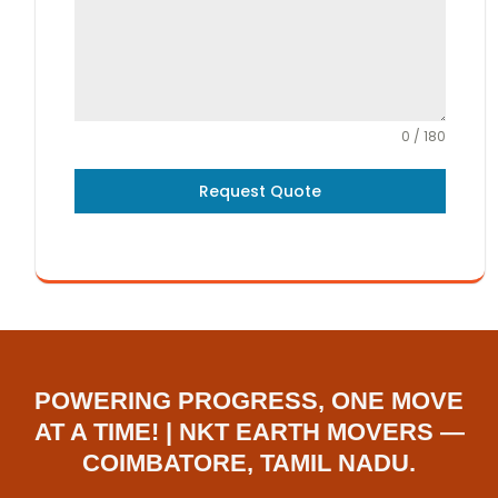
0 / 180
Request Quote
POWERING PROGRESS, ONE MOVE
AT A TIME! | NKT EARTH MOVERS —
COIMBATORE, TAMIL NADU.