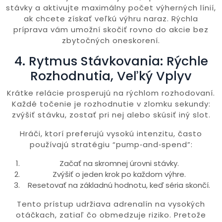
stávky a aktivujte maximálny počet výherných línií,
ak chcete získať veľkú výhru naraz. Rýchla
príprava vám umožní skočiť rovno do akcie bez
zbytočných oneskorení.
4. Rytmus Stávkovania: Rýchle
Rozhodnutia, Veľký Vplyv
Krátke relácie prosperujú na rýchlom rozhodovaní.
Každé točenie je rozhodnutie v zlomku sekundy:
zvýšiť stávku, zostať pri nej alebo skúsiť iný slot.
Hráči, ktorí preferujú vysokú intenzitu, často
používajú stratégiu “pump‑and‑spend”:
Začať na skromnej úrovni stávky.
Zvýšiť o jeden krok po každom výhre.
Resetovať na základnú hodnotu, keď séria skončí.
Tento prístup udržiava adrenalín na vysokých
otáčkach, zatiaľ čo obmedzuje riziko. Pretože