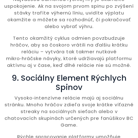
uspokojenie. Ak na svojom prvom spinu po zvýšení
stávky trafíte výhernú líniu, uvidíte výplatu
okamžite a môžete sa rozhodnúť, či pokračovať
alebo vybrať výhru.
Tento okamžitý cyklus odmien povzbudzuje
hráčov, aby sa čoskoro vrátili na ďalšiu krátku
reláciu – vytvára tak takmer nutkavé
mikro‑hráčske návyky, ktoré udržiavajú platformu
aktívnu aj v čase, keď dlhé relácie nie sú možné.
9. Sociálny Element Rýchlych
Spinov
Vysoko‑intenzívne relácie majú aj sociálnu
stránku. Mnoho hráčov zdieľa svoje krátke víťazné
streaky na sociálnych sieťach alebo v
chatovacích skupinách určených pre fanúšikov BC
Game.
Rýchle spracovanie platformy umožňuje