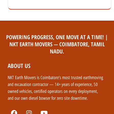
POWERING PROGRESS, ONE MOVE AT A TIME! |
NKT EARTH MOVERS — COIMBATORE, TAMIL
NADU.
ABOUT US
NKT Earth Movers is Coimbatore’s most trusted earthmoving
and excavation contractor — 14+ years of experience, 50
owned vehicles, certified operators on every deployment,
and our own diesel bowser for zero site downtime.