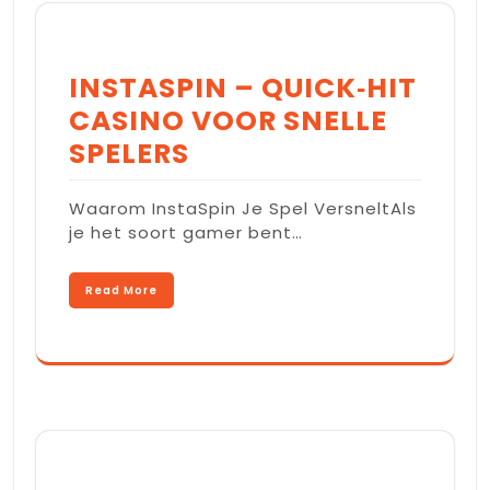
INSTASPIN – QUICK‑HIT
CASINO VOOR SNELLE
SPELERS
Waarom InstaSpin Je Spel VersneltAls
je het soort gamer bent…
Read More