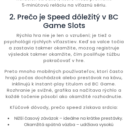
5‑minútovú reláciu na víťaznú sériu.
2. Prečo je Speed dôležitý v BC
Game Slots
Rýchla hra nie je len o vzrušení; je tiež o
psychológii rýchlych víťazstiev. Keď sa valce točia
a zastavia takmer okamžite, mozog registruje
výsledok takmer okamžite, čím posilňuje túžbu
pokračovať v hre.
Preto mnoho mobilných používateľov, ktorí často
hrajú počas dochádzok alebo prestávok na kávu,
inklinujú k instant‑play titulom od BC Game.
Rozhranie je svižné, grafika sa načítava rýchlo a
každé točenie pôsobí ako okamžité rozhodnutie.
Kľúčové dôvody, prečo speed získava srdcia:
Nižší časový záväzok – ideálne na krátke prestávky.
Okamžitá spätná väzba – udržiava vysokú