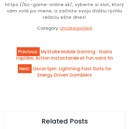
https://bc-game-online.sk/, vyberte si slot, ktorý
vám volá po mene, a začnite svoju ďalšiu rýchlu
reláciu ešte dnes!
Category:
Uncategorized
Previous:
MyStake Mobile Gaming : Gains
rapides, Action instantanée et Fun sans fin
Next:
Oscar Spin: Lightning‑Fast Slots for
Energy‑Driven Gamblers
Related Posts