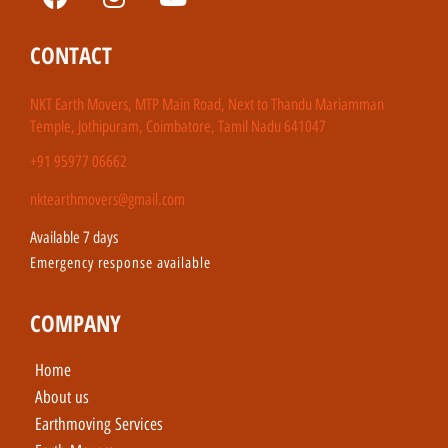
CONTACT
NKT Earth Movers, MTP Main Road, Next to Thandu Mariamman
Temple, Jothipuram, Coimbatore, Tamil Nadu 641047
+91 95977 06662
nktearthmovers@gmail.com
Available 7 days
Emergency response available
COMPANY
Home
About us
Earthmoving Services